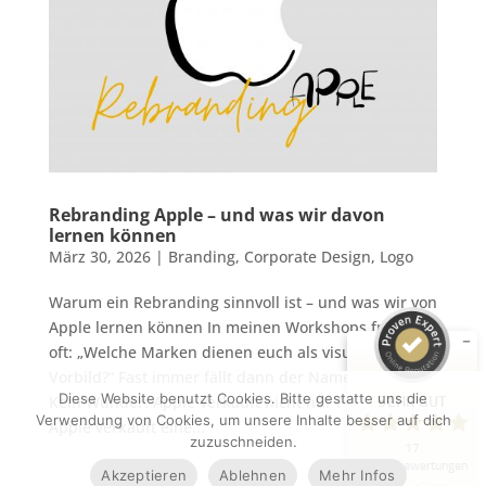
Kundenbewertungen und Erfahrungen zu
Rebranding Apple – und was wir davon
KRISTIN-S Visuelle Kommunikation
lernen können
März 30, 2026
|
Branding
,
Corporate Design
,
Logo
SEHR GUT
%
100
Empfehlungen auf
Warum ein Rebranding sinnvoll ist – und was wir von
ProvenExpert.com
5,00
/
5,00
Apple lernen können In meinen Workshops frage ich
oft: „Welche Marken dienen euch als visuelles
5
12
Vorbild?“ Fast immer fällt dann der Name Apple.
Bewertungen auf
1
Bewertungen von
Diese Website benutzt Cookies. Bitte gestatte uns die
SEHR GUT
Kein Wunder: Apple verkauft nicht nur Produkte –
ProvenExpert.com
anderen Quelle
Verwendung von Cookies, um unsere Inhalte besser auf dich
Apple verkauft eine...
zuzuschneiden.
17
Blick aufs ProvenExpert-Profil werfen
Kundenbewertungen
Akzeptieren
Ablehnen
Mehr Infos
17.07.2026