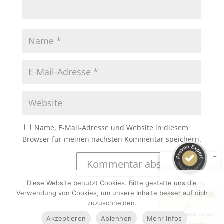
Kundenbewertungen und Erfahrungen zu
KRISTIN-S Visuelle Kommunikation
SEHR GUT
%
100
Name, E-Mail-Adresse und Website in diesem
Empfehlungen auf
Browser für meinen nächsten Kommentar speichern.
ProvenExpert.com
5,00
/
5,00
5
12
Bewertungen auf
1
Bewertungen von
Diese Website benutzt Cookies. Bitte gestatte uns die
SEHR GUT
ProvenExpert.com
anderen Quelle
Verwendung von Cookies, um unsere Inhalte besser auf dich
zuzuschneiden.
17
Blick aufs ProvenExpert-Profil werfen
Kundenbewertungen
Akzeptieren
Ablehnen
Mehr Infos
17.07.2026