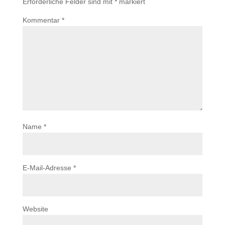
Erforderliche Felder sind mit
*
markiert
Kommentar
*
Name
*
E-Mail-Adresse
*
Website
Kundenbewertungen und Erfahrungen zu
KRISTIN-S Visuelle Kommunikation