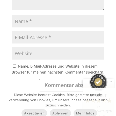
Kundenbewertungen und Erfahrungen zu
KRISTIN-S Visuelle Kommunikation
SEHR GUT
%
100
Name, E-Mail-Adresse und Website in diesem
Empfehlungen auf
Browser für meinen nächsten Kommentar speichern.
ProvenExpert.com
5,00
/
5,00
5
12
Bewertungen auf
1
Bewertungen von
Diese Website benutzt Cookies. Bitte gestatte uns die
SEHR GUT
ProvenExpert.com
anderen Quelle
Verwendung von Cookies, um unsere Inhalte besser auf dich
zuzuschneiden.
17
Blick aufs ProvenExpert-Profil werfen
Kundenbewertungen
Akzeptieren
Ablehnen
Mehr Infos
17.07.2026