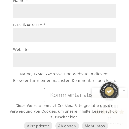
Name
*
E-Mail-Adresse
*
Website
Kundenbewertungen und Erfahrungen zu
KRISTIN-S Visuelle Kommunikation
SEHR GUT
%
100
Name, E-Mail-Adresse und Website in diesem
Empfehlungen auf
Browser für meinen nächsten Kommentar speichern.
ProvenExpert.com
5,00
/
5,00
5
12
Bewertungen auf
1
Bewertungen von
Diese Website benutzt Cookies. Bitte gestatte uns die
SEHR GUT
ProvenExpert.com
anderen Quelle
Verwendung von Cookies, um unsere Inhalte besser auf dich
zuzuschneiden.
17
Blick aufs ProvenExpert-Profil werfen
Kundenbewertungen
Akzeptieren
Ablehnen
Mehr Infos
17.07.2026